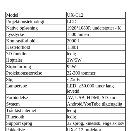
Model
UX-C12
Projektionsteknologi
LCD
Native opløsning
1920*1080P, understøtter 4K
Lysstyrke
7500 lumen
Kontrastforhold
2000:1
Kasteforhold
1,38:1
3D funktion
ledig
Højttaler
3W/5W
Strømforbrug
95W
Projektionsstørrelse
32-300 tommer
Støj
≤25dB
Lampetype
LED, ≥50.000 timer lang
levetid
Forbindelse
AV, USB, HDMI, SD-kort
System
Android/YouTube tilgængelig
Trådløst internet
ledig
Bluetooth
ledig
Support sprog
32 sprog, kinesisk, engelsk osv
Pakkeliste
UX-C12 projektor,