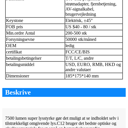
strømadapter, fjernbetjening,
AV-signalkabel,
brugervejledning
Keystone
Elektrisk, ±45°
FOB pris
US $40 - 80 / stk
Min.ordre Antal
200-500 stk
Forsyningsevne
50000 stk/måned
OEM
ledig
certifikat
FCC/CE/BIS
betalingsbetingelser
T/T, L/C, andre
betalingsmiddel
USD, EURO, RMB, HKD og
andre valutaer
Dimensioner
185*175*140 mm
Beskrive
7500 lumen super lysstyrke gør det muligt at se indholdet selv i
tilstrækkeligt omgivende lys.C12 bruger det bedste optiske og