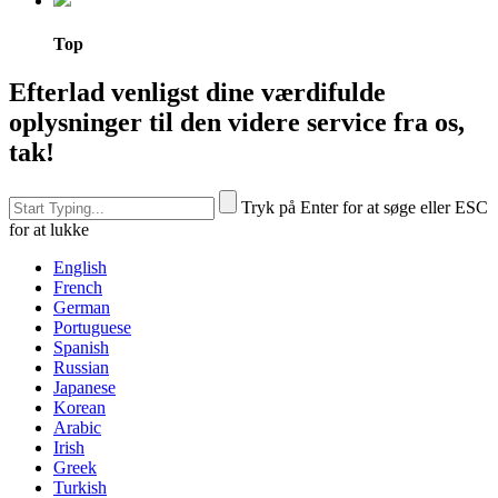
Top
Efterlad venligst dine værdifulde
oplysninger til den videre service fra os,
tak!
Tryk på Enter for at søge eller ESC
for at lukke
English
French
German
Portuguese
Spanish
Russian
Japanese
Korean
Arabic
Irish
Greek
Turkish