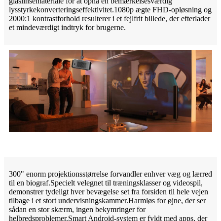
glaslinsemateriale for at opnå en bemærkelsesværdig
lysstyrkekonverteringseffektivitet.1080p ægte FHD-opløsning og
2000:1 kontrastforhold resulterer i et fejlfrit billede, der efterlader
et mindeværdigt indtryk for brugerne.
300" enorm projektionsstørrelse forvandler enhver væg og lærred
til en biograf.Specielt velegnet til træningsklasser og videospil,
demonstrer tydeligt hver bevægelse set fra forsiden til hele vejen
tilbage i et stort undervisningskammer.Harmløs for øjne, der ser
sådan en stor skærm, ingen bekymringer for
helbredsproblemer.Smart Android-system er fyldt med apps, der