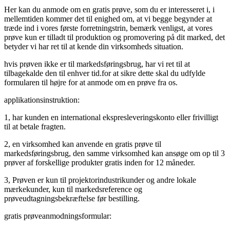
Her kan du anmode om en gratis prøve, som du er interesseret i, i
mellemtiden kommer det til enighed om, at vi begge begynder at
træde ind i vores første forretningstrin, bemærk venligst, at vores
prøve kun er tilladt til produktion og promovering på dit marked, det
betyder vi har ret til at kende din virksomheds situation.
hvis prøven ikke er til markedsføringsbrug, har vi ret til at
tilbagekalde den til enhver tid.for at sikre dette skal du udfylde
formularen til højre for at anmode om en prøve fra os.
applikationsinstruktion:
1, har kunden en international ekspresleveringskonto eller frivilligt
til at betale fragten.
2, en virksomhed kan anvende en gratis prøve til
markedsføringsbrug, den samme virksomhed kan ansøge om op til 3
prøver af forskellige produkter gratis inden for 12 måneder.
3, Prøven er kun til projektorindustrikunder og andre lokale
mærkekunder, kun til markedsreference og
prøveudtagningsbekræftelse før bestilling.
gratis prøveanmodningsformular: