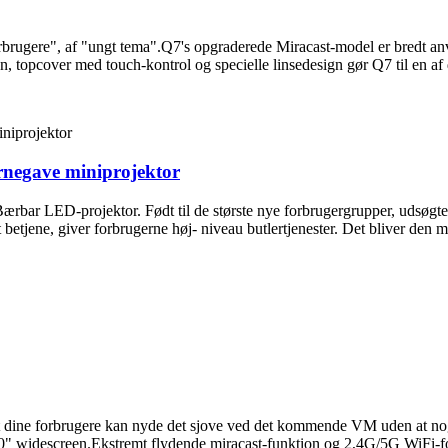
brugere", af "ungt tema".Q7's opgraderede Miracast-model er bredt anv
topcover med touch-kontrol og specielle linsedesign gør Q7 til en af ​​
egave miniprojektor
ar LED-projektor. Født til de største nye forbrugergrupper, udsøgte, 
 betjene, giver forbrugerne høj- niveau butlertjenester. Det bliver den m
t dine forbrugere kan nyde det sjove ved det kommende VM uden at no
0" widescreen.Ekstremt flydende miracast-funktion og 2,4G/5G WiFi-for