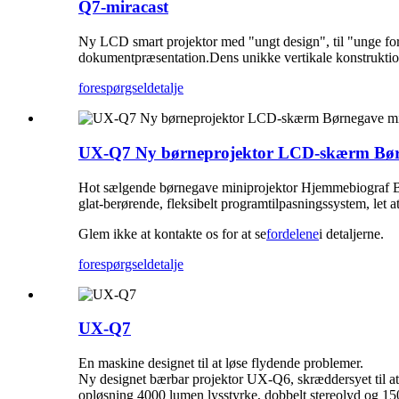
Q7-miracast
Ny LCD smart projektor med "ungt design", til "unge for
dokumentpræsentation.Dens unikke vertikale konstruktion, 
forespørgsel
detalje
UX-Q7 Ny børneprojektor LCD-skærm Børn
Hot sælgende børnegave miniprojektor Hjemmebiograf Bærb
glat-berørende, fleksibelt programtilpasningssystem, let at
Glem ikke at kontakte os for at se
fordelene
i detaljerne.
forespørgsel
detalje
UX-Q7
En maskine designet til at løse flydende problemer.
Ny designet bærbar projektor UX-Q6, skræddersyet til a
opløsning 4000 lumen lysstyrke, dobbelt stereolyd og 15