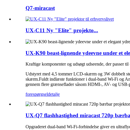
Q7-miracast
UX-C11 Ny "Elite" projekto...
UX-K90 beast-lignende ydeevne under et el
Kraftige komponenter og udsøgt udseende, der passer til
Udstyret med 4,5 tommer LCD-skærm og 3W dobbelt stere
skærm.Fuldt indlæste funktioner i dual-band Wi-Fi og And
gennem flere grænseflader såsom HDMI-, AV- og USB-por
forespørgsel
detalje
UX-Q7 flashhastighed miracast 720p bærba
Opgraderet dual-band Wi-Fi-forbindelse giver en ultrafl