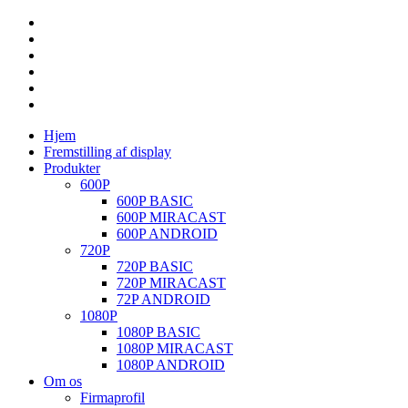
Hjem
Fremstilling af display
Produkter
600P
600P BASIC
600P MIRACAST
600P ANDROID
720P
720P BASIC
720P MIRACAST
72P ANDROID
1080P
1080P BASIC
1080P MIRACAST
1080P ANDROID
Om os
Firmaprofil