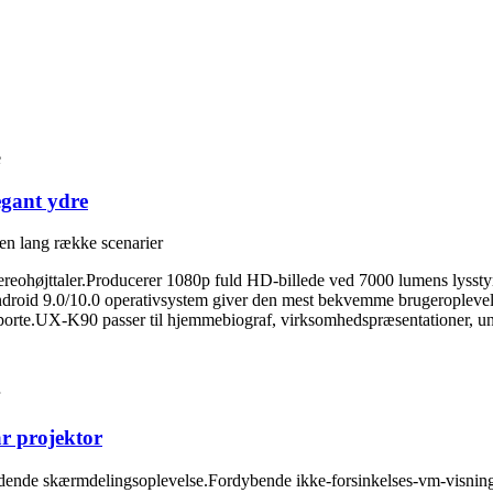
egant ydre
 en lang række scenarier
ohøjttaler.Producerer 1080p fuld HD-billede ved 7000 lumens lysstyr
roid 9.0/10.0 operativsystem giver den mest bekvemme brugeroplevelse.F
te.UX-K90 passer til hjemmebiograf, virksomhedspræsentationer, un
r projektor
ydende skærmdelingsoplevelse.Fordybende ikke-forsinkelses-vm-visning m