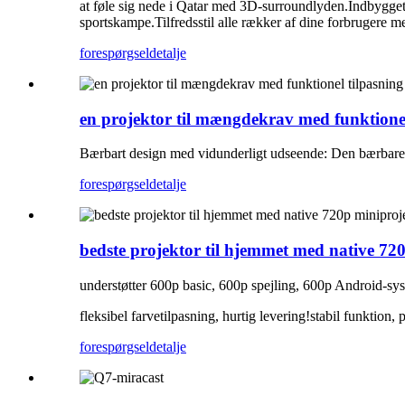
at føle sig nede i Qatar med 3D-surroundlyden.Indbygget 
sportskampe.Tilfredsstil alle rækker af dine forbrugere m
forespørgsel
detalje
en projektor til mængdekrav med funktionel
Bærbart design med vidunderligt udseende: Den bærbare p
forespørgsel
detalje
bedste projektor til hjemmet med native 72
understøtter 600p basic, 600p spejling, 600p Android-sys
fleksibel farvetilpasning, hurtig levering!stabil funktion, pr
forespørgsel
detalje