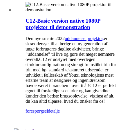
C12-Basic version native 1080P
projektor til demonstration
Den nye smarte 2022
uddannelse projektor,
er
skræddersyet til at berige en ny generation af
unge forbrugeres daglige aktiviteter, bringe
"uddannelse" til live og gøre det meget nemmere
overalt.C12 er udstyret med overlegen
strukturkonfiguration og strengt fremstillet trin for
trin med høj standard tekstureret udseende, er
udviklet i fællesskab af Youxi teknologiens mest
erfarne team af designere og ingeniører.som
havde været i branchen i over ti år!C12 er perfekt
egnet til forskellige scenarier og kan give dine
kunder den bedste brugsoplevelse, vigtigst af alt,
du kan altid tilpasse, hvad du ønsker fra os!
forespørgsel
detalje