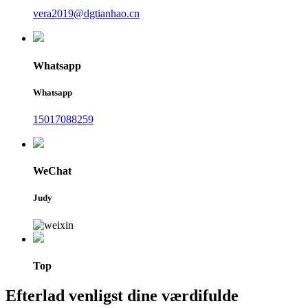
vera2019@dgtianhao.cn
Whatsapp
Whatsapp
15017088259
WeChat
Judy
Top
Efterlad venligst dine værdifulde