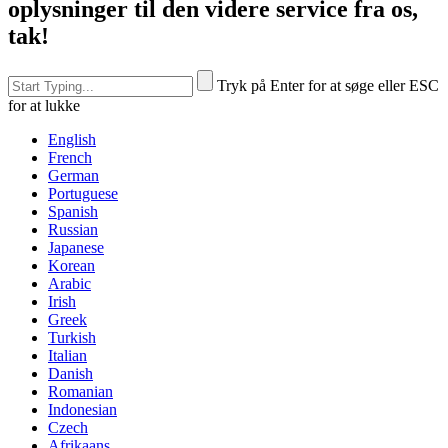
oplysninger til den videre service fra os,
tak!
Tryk på Enter for at søge eller ESC
for at lukke
English
French
German
Portuguese
Spanish
Russian
Japanese
Korean
Arabic
Irish
Greek
Turkish
Italian
Danish
Romanian
Indonesian
Czech
Afrikaans