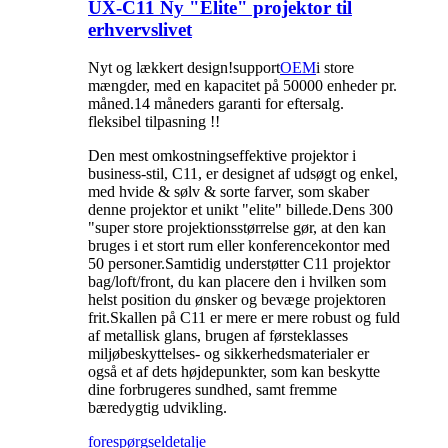
UX-C11 Ny "Elite" projektor til
erhvervslivet
Nyt og lækkert design!support
OEM
i store
mængder, med en kapacitet på 50000 enheder pr.
måned.14 måneders garanti for eftersalg.
fleksibel tilpasning !!
Den mest omkostningseffektive projektor i
business-stil, C11, er designet af udsøgt og enkel,
med hvide & sølv & sorte farver, som skaber
denne projektor et unikt "elite" billede.Dens 300
"super store projektionsstørrelse gør, at den kan
bruges i et stort rum eller konferencekontor med
50 personer.Samtidig understøtter C11 projektor
bag/loft/front, du kan placere den i hvilken som
helst position du ønsker og bevæge projektoren
frit.Skallen på C11 er mere er mere robust og fuld
af metallisk glans, brugen af ​​førsteklasses
miljøbeskyttelses- og sikkerhedsmaterialer er
også et af dets højdepunkter, som kan beskytte
dine forbrugeres sundhed, samt fremme
bæredygtig udvikling.
forespørgsel
detalje