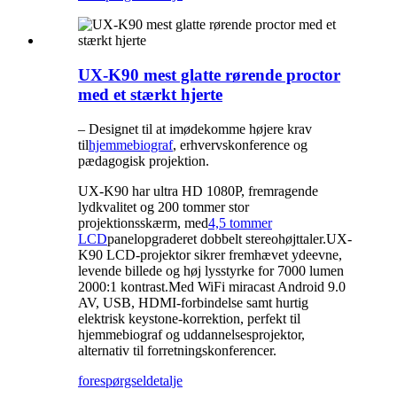
UX-K90 mest glatte rørende proctor
med et stærkt hjerte
– Designet til at imødekomme højere krav
til
hjemmebiograf
, erhvervskonference og
pædagogisk projektion.
UX-K90 har ultra HD 1080P, fremragende
lydkvalitet og 200 tommer stor
projektionsskærm, med
4,5 tommer
LCD
panelopgraderet dobbelt stereohøjttaler.UX-
K90 LCD-projektor sikrer fremhævet ydeevne,
levende billede og høj lysstyrke for 7000 lumen
2000:1 kontrast.Med WiFi miracast Android 9.0
AV, USB, HDMI-forbindelse samt hurtig
elektrisk keystone-korrektion, perfekt til
hjemmebiograf og uddannelsesprojektor,
alternativ til forretningskonferencer.
forespørgsel
detalje