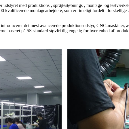
 udstyret med produktions-, sprøjtestøbnings-, montage- og testværkst
00 kvalificerede montagearbejdere, som er rimeligt fordelt i forskellige
i introducerer det mest avancerede produktionsudstyr, CNC-maskiner, 
erne baseret på 5S standard støvfri tilgængelig for hver enhed af produ