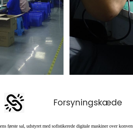
Forsyningskæde
ens første sal, udstyret med sofistikerede digitale maskiner over konvent