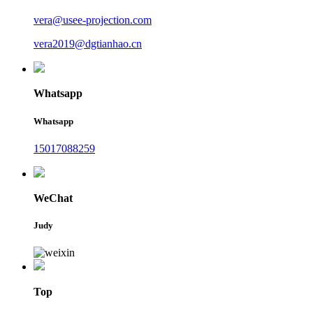
vera@usee-projection.com
vera2019@dgtianhao.cn
Whatsapp
Whatsapp
15017088259
WeChat
Judy
Top