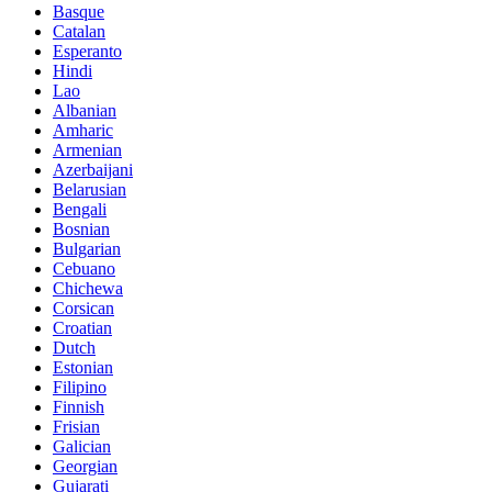
Basque
Catalan
Esperanto
Hindi
Lao
Albanian
Amharic
Armenian
Azerbaijani
Belarusian
Bengali
Bosnian
Bulgarian
Cebuano
Chichewa
Corsican
Croatian
Dutch
Estonian
Filipino
Finnish
Frisian
Galician
Georgian
Gujarati