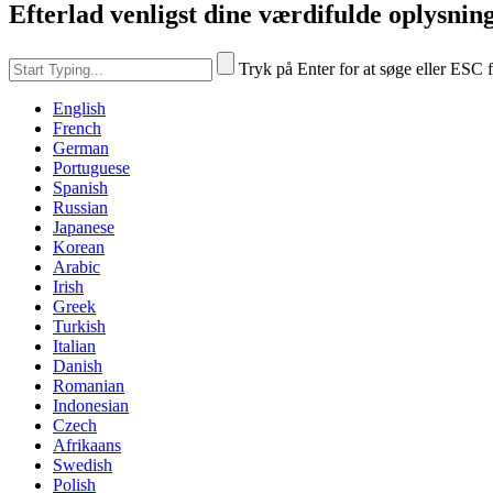
Efterlad venligst dine værdifulde oplysninge
Tryk på Enter for at søge eller ESC f
English
French
German
Portuguese
Spanish
Russian
Japanese
Korean
Arabic
Irish
Greek
Turkish
Italian
Danish
Romanian
Indonesian
Czech
Afrikaans
Swedish
Polish