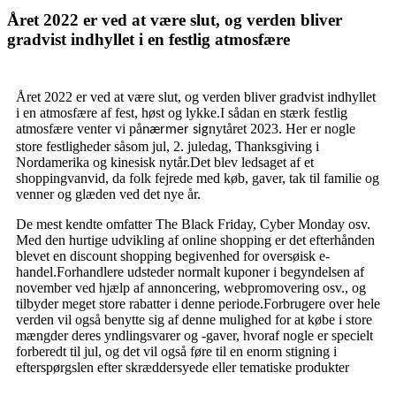
Året 2022 er ved at være slut, og verden bliver
gradvist indhyllet i en festlig atmosfære
Året 2022 er ved at være slut, og verden bliver gradvist indhyllet
i en atmosfære af fest, høst og lykke.I sådan en stærk festlig
atmosfære venter vi på
nytåret 2023. Her er nogle
nærmer sig
store festligheder såsom jul, 2. juledag, Thanksgiving i
Nordamerika og kinesisk nytår.Det blev ledsaget af et
shoppingvanvid, da folk fejrede med køb, gaver, tak til familie og
venner og glæden ved det nye år.
De mest kendte omfatter The Black Friday, Cyber ​​Monday osv.
Med den hurtige udvikling af online shopping er det efterhånden
blevet en discount shopping begivenhed for oversøisk e-
handel.Forhandlere udsteder normalt kuponer i begyndelsen af ​​
november ved hjælp af annoncering, webpromovering osv., og
tilbyder meget store rabatter i denne periode.Forbrugere over hele
verden vil også benytte sig af denne mulighed for at købe i store
mængder deres yndlingsvarer og -gaver, hvoraf nogle er specielt
forberedt til jul, og det vil også føre til en enorm stigning i
efterspørgslen efter skræddersyede eller tematiske produkter