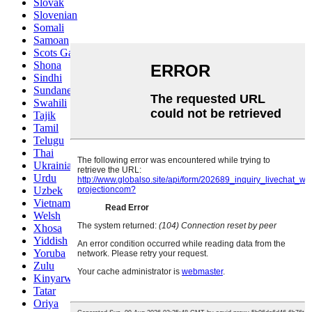
Slovak
Slovenian
Somali
Samoan
Scots Gaelic
Shona
Sindhi
Sundanese
Swahili
Tajik
Tamil
Telugu
Thai
Ukrainian
Urdu
Uzbek
Vietnamese
Welsh
Xhosa
Yiddish
Yoruba
Zulu
Kinyarwanda
Tatar
Oriya