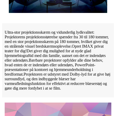
Ultra-stor projektionsskærm og vidunderlig lydkvalitet:
Projektorens projektionsstørrelse spænder fra 30 til 180 tommer,
med en stor projektionsskærm på 180 tommer, hvilket giver dig
en strålende visuel bredskærmsoplevelse.Opret IMAX privat
teater for dig!Det giver dig mulighed for at nyde glad
hjemmebiograftid med din familie, uanset om det er indendørs
eller udendørs.Bærbare projektorer opfylder alle dine behov,
hvad enten de er indendørs eller udendørs, PowerPoint-
præsentationer på kontoret og hjemmeunderholdning i
bredformat.Projektoren er udstyret med Dolby-lyd for at give høj
surroundlyd, og den indbyggede blæser har
varmeafledningsfunktion for effektivt at reducere blæserstøj og
gøre dig mere fordybet i at se film.