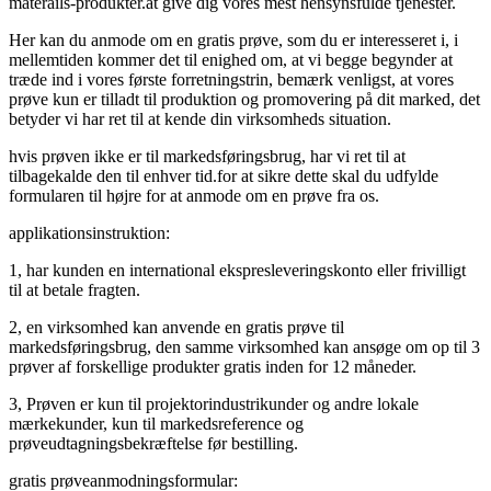
materails-produkter.at give dig vores mest hensynsfulde tjenester.
Her kan du anmode om en gratis prøve, som du er interesseret i, i
mellemtiden kommer det til enighed om, at vi begge begynder at
træde ind i vores første forretningstrin, bemærk venligst, at vores
prøve kun er tilladt til produktion og promovering på dit marked, det
betyder vi har ret til at kende din virksomheds situation.
hvis prøven ikke er til markedsføringsbrug, har vi ret til at
tilbagekalde den til enhver tid.for at sikre dette skal du udfylde
formularen til højre for at anmode om en prøve fra os.
applikationsinstruktion:
1, har kunden en international ekspresleveringskonto eller frivilligt
til at betale fragten.
2, en virksomhed kan anvende en gratis prøve til
markedsføringsbrug, den samme virksomhed kan ansøge om op til 3
prøver af forskellige produkter gratis inden for 12 måneder.
3, Prøven er kun til projektorindustrikunder og andre lokale
mærkekunder, kun til markedsreference og
prøveudtagningsbekræftelse før bestilling.
gratis prøveanmodningsformular: