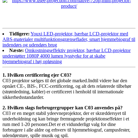
Tidligere:
Youxi LED-projektor, bærbar LCD-projektor med
ABS-materialer multifunktionsgrænseflader, smart hjemmebiograf til
indendørs og udendørs brug
Næste:
Omkostningseffektiv projektor, bærbar LCD-projektor
understøtter 1080P 4000 lumen lysstyrke for at skabe
hjemmebiograf i høj opløsning
1. Hvilken certificering ejer C03?
C03 projektor sælges til det globale marked.Indtil videre har den
opnået CE-, BIS-, FCC-certificering, og alt dets relaterede tilbehør
(strømledning, kabler) er certificeret i henhold til internationale
sikkerhedsstandarder.
2. Hvilken slags forbrugergrupper kan C03 anvendes på?
C03 er en meget stabil ydeevneprojektor, der er skræddersyet til
underholdning og kan bringe fremragende projektionseffekter i et
rum med 1-20 personer.Det er et vidunderligt valg for dine
forbrugere i alle aldre og erhverv til hjemmebiograf, campusfester,
udendørsture, spille musik og spil.