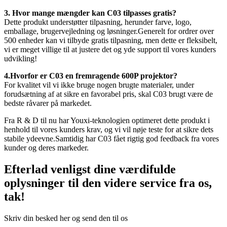
3. Hvor mange mængder kan C03 tilpasses gratis?
Dette produkt understøtter tilpasning, herunder farve, logo,
emballage, brugervejledning og løsninger.Generelt for ordrer over
500 enheder kan vi tilbyde gratis tilpasning, men dette er fleksibelt,
vi er meget villige til at justere det og yde support til vores kunders
udvikling!
4.Hvorfor er C03 en fremragende 600P projektor?
For kvalitet vil vi ikke bruge nogen brugte materialer, under
forudsætning af at sikre en favorabel pris, skal C03 brugt være de
bedste råvarer på markedet.
Fra R & D til nu har Youxi-teknologien optimeret dette produkt i
henhold til vores kunders krav, og vi vil nøje teste for at sikre dets
stabile ydeevne.Samtidig har C03 fået rigtig god feedback fra vores
kunder og deres markeder.
Efterlad venligst dine værdifulde
oplysninger til den videre service fra os,
tak!
Skriv din besked her og send den til os